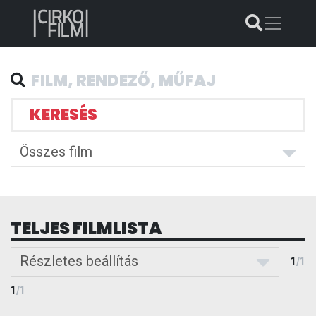
KERESÉS
Összes film
TELJES FILMLISTA
Részletes beállítás
1
/
1
1
/
1