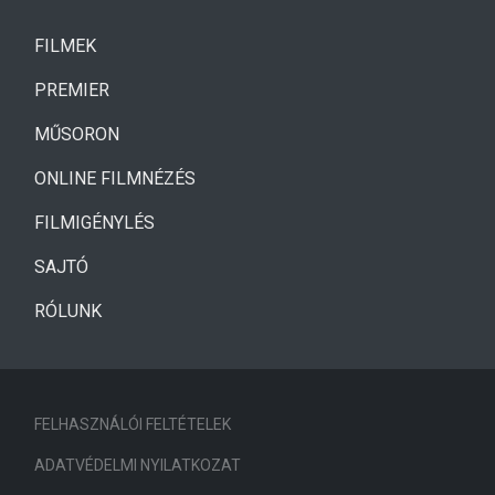
(CURRENT)
FILMEK
(CURRENT)
PREMIER
MŰSORON
ONLINE FILMNÉZÉS
FILMIGÉNYLÉS
SAJTÓ
RÓLUNK
FELHASZNÁLÓI FELTÉTELEK
ADATVÉDELMI NYILATKOZAT