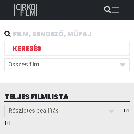
KERESÉS
Összes film
TELJES FILMLISTA
Részletes beállítás
1
/
1
1
/
1