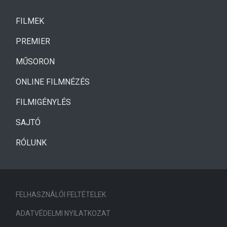
(CURRENT)
FILMEK
(CURRENT)
PREMIER
MŰSORON
ONLINE FILMNÉZÉS
FILMIGÉNYLÉS
SAJTÓ
RÓLUNK
FELHASZNÁLÓI FELTÉTELEK
ADATVÉDELMI NYILATKOZAT