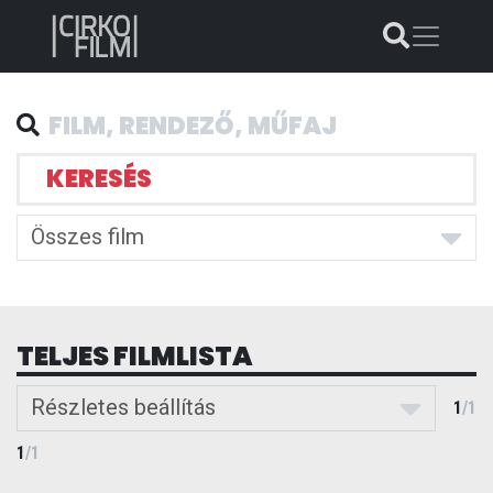
KERESÉS
Összes film
TELJES FILMLISTA
Részletes beállítás
1
/
1
1
/
1