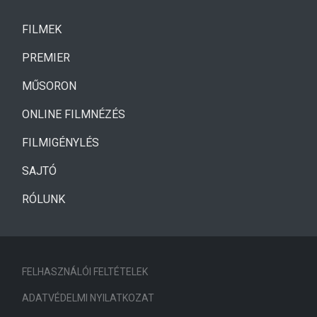
(CURRENT)
FILMEK
(CURRENT)
PREMIER
MŰSORON
ONLINE FILMNÉZÉS
FILMIGÉNYLÉS
SAJTÓ
RÓLUNK
FELHASZNÁLÓI FELTÉTELEK
ADATVÉDELMI NYILATKOZAT