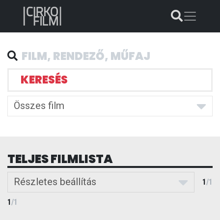
KERESÉS
Összes film
TELJES FILMLISTA
Részletes beállítás
1
/
1
1
/
1