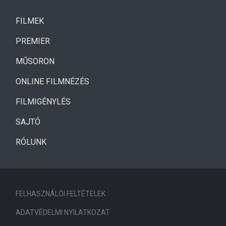
(CURRENT)
FILMEK
(CURRENT)
PREMIER
MŰSORON
ONLINE FILMNÉZÉS
FILMIGÉNYLÉS
SAJTÓ
RÓLUNK
FELHASZNÁLÓI FELTÉTELEK
ADATVÉDELMI NYILATKOZAT