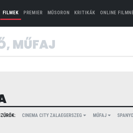
(CURRENT)
FILMEK
PREMIER
MŰSORON
KRITIKÁK
ONLINE FILMN
A
ZŰRŐK:
CINEMA CITY ZALAEGERSZEG
MŰFAJ
SPANY