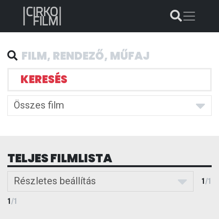
KERESÉS
Összes film
TELJES FILMLISTA
Részletes beállítás
1
/
1
1
/
1