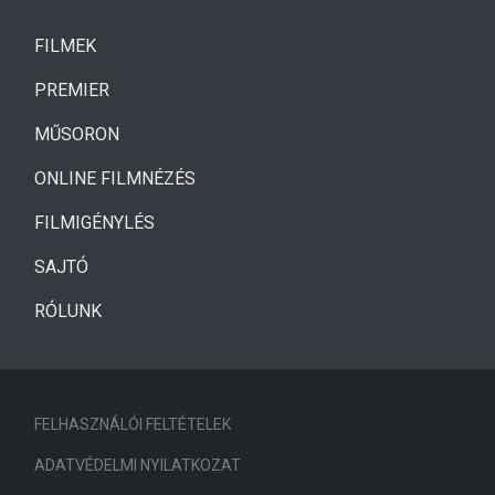
(CURRENT)
FILMEK
(CURRENT)
PREMIER
MŰSORON
ONLINE FILMNÉZÉS
FILMIGÉNYLÉS
SAJTÓ
RÓLUNK
FELHASZNÁLÓI FELTÉTELEK
ADATVÉDELMI NYILATKOZAT