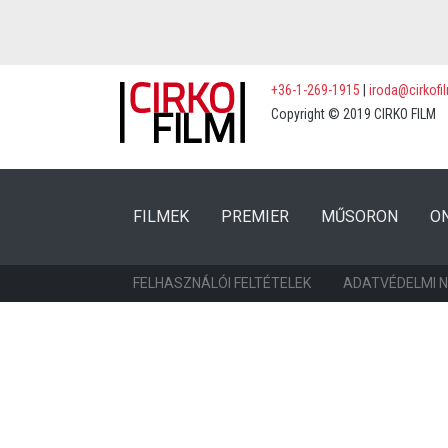
+36-1-269-1915
|
iroda@cirkofi
Copyright © 2019 CIRKO FILM
(CURRENT)
(CURRENT)
FILMEK
PREMIER
MŰSORON
O
FELHASZNÁLÓI FELTÉTELEK
ADATVÉDELMI 