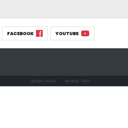
FACEBOOK
YOUTUBE
design: varadi
develop: farm