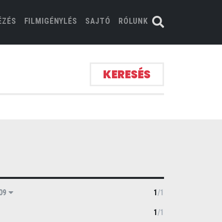
ÉZÉS
FILMIGÉNYLÉS
SAJTÓ
RÓLUNK
KERESÉS
09
1
/
1
1
/
1