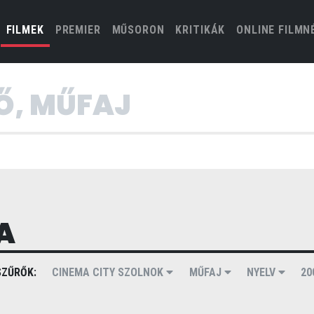
(CURRENT)
FILMEK
PREMIER
MŰSORON
KRITIKÁK
ONLINE FILMN
A
ZŰRŐK:
CINEMA CITY SZOLNOK
MŰFAJ
NYELV
20