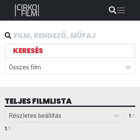
KERESÉS
Összes film
TELJES FILMLISTA
Részletes beállítás
1
/
1
1
/
1