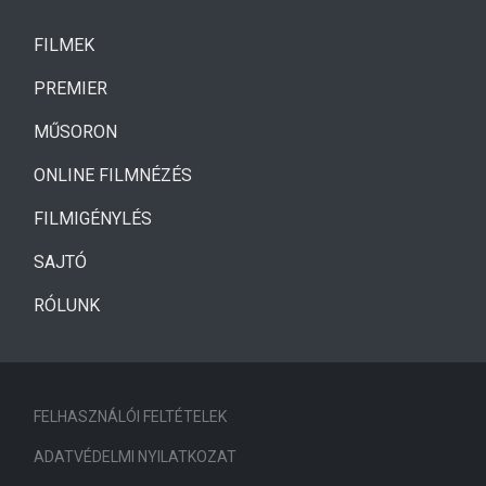
(CURRENT)
FILMEK
(CURRENT)
PREMIER
MŰSORON
ONLINE FILMNÉZÉS
FILMIGÉNYLÉS
SAJTÓ
RÓLUNK
FELHASZNÁLÓI FELTÉTELEK
ADATVÉDELMI NYILATKOZAT