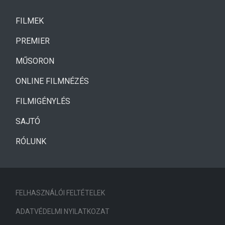
(CURRENT)
FILMEK
(CURRENT)
PREMIER
MŰSORON
ONLINE FILMNÉZÉS
FILMIGÉNYLÉS
SAJTÓ
RÓLUNK
FELHASZNÁLÓI FELTÉTELEK
ADATVÉDELMI NYILATKOZAT