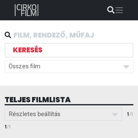
KERESÉS
Összes film
TELJES FILMLISTA
Részletes beállítás
1
/
1
1
/
1