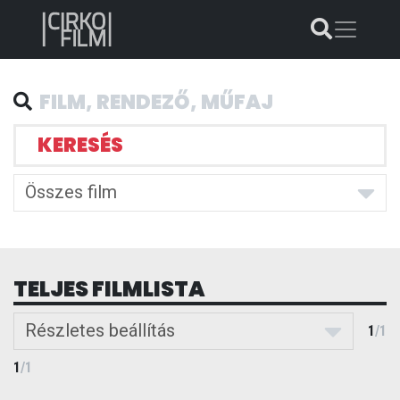
KERESÉS
Összes film
TELJES FILMLISTA
Részletes beállítás
1
/
1
1
/
1