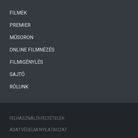
(CURRENT)
FILMEK
(CURRENT)
PREMIER
MŰSORON
ONLINE FILMNÉZÉS
FILMIGÉNYLÉS
SAJTÓ
RÓLUNK
FELHASZNÁLÓI FELTÉTELEK
ADATVÉDELMI NYILATKOZAT