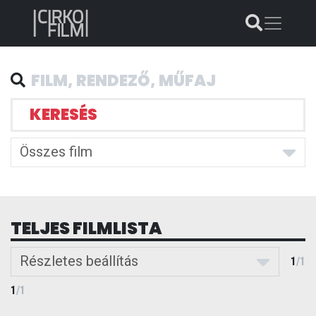
KERESÉS
Összes film
TELJES FILMLISTA
Részletes beállítás
1
/
1
1
/
1