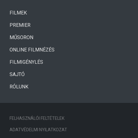
(CURRENT)
FILMEK
(CURRENT)
PREMIER
MŰSORON
ONLINE FILMNÉZÉS
FILMIGÉNYLÉS
SAJTÓ
RÓLUNK
FELHASZNÁLÓI FELTÉTELEK
ADATVÉDELMI NYILATKOZAT