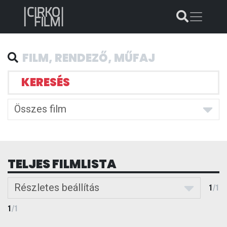
KERESÉS
Összes film
TELJES FILMLISTA
Részletes beállítás
1
/
1
1
/
1