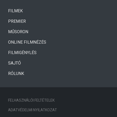
(CURRENT)
FILMEK
(CURRENT)
PREMIER
MŰSORON
ONLINE FILMNÉZÉS
FILMIGÉNYLÉS
SAJTÓ
RÓLUNK
FELHASZNÁLÓI FELTÉTELEK
ADATVÉDELMI NYILATKOZAT