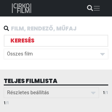
KERESÉS
Összes film
TELJES FILMLISTA
Részletes beállítás
1
/
1
1
/
1