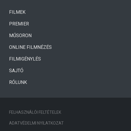
(CURRENT)
FILMEK
(CURRENT)
PREMIER
MŰSORON
ONLINE FILMNÉZÉS
FILMIGÉNYLÉS
SAJTÓ
RÓLUNK
FELHASZNÁLÓI FELTÉTELEK
ADATVÉDELMI NYILATKOZAT