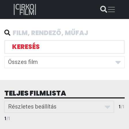
KERESÉS
Összes film
TELJES FILMLISTA
Részletes beállítás
1
/
1
1
/
1