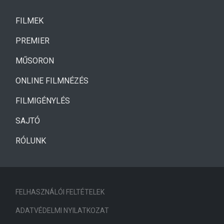
(CURRENT)
FILMEK
(CURRENT)
PREMIER
MŰSORON
ONLINE FILMNÉZÉS
FILMIGÉNYLÉS
SAJTÓ
RÓLUNK
FELHASZNÁLÓI FELTÉTELEK
ADATVÉDELMI NYILATKOZAT