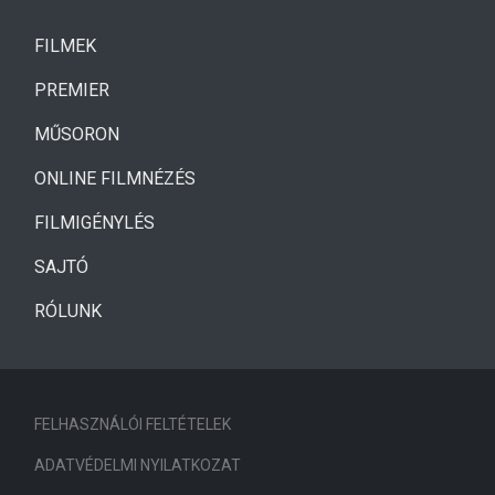
(CURRENT)
FILMEK
(CURRENT)
PREMIER
MŰSORON
ONLINE FILMNÉZÉS
FILMIGÉNYLÉS
SAJTÓ
RÓLUNK
FELHASZNÁLÓI FELTÉTELEK
ADATVÉDELMI NYILATKOZAT