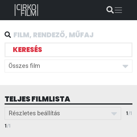
KERESÉS
Összes film
TELJES FILMLISTA
Részletes beállítás
1
/
1
1
/
1