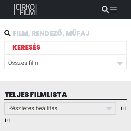
KERESÉS
Összes film
TELJES FILMLISTA
Részletes beállítás
1
/
1
1
/
1