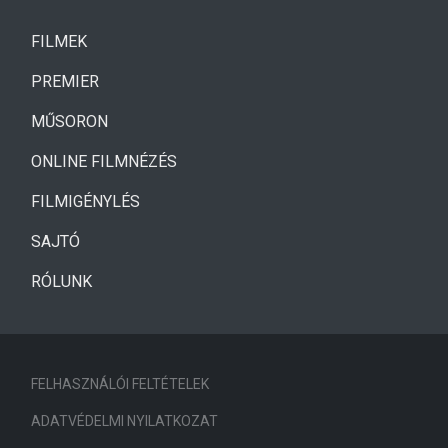
(CURRENT)
FILMEK
(CURRENT)
PREMIER
MŰSORON
ONLINE FILMNÉZÉS
FILMIGÉNYLÉS
SAJTÓ
RÓLUNK
FELHASZNÁLÓI FELTÉTELEK
ADATVÉDELMI NYILATKOZAT