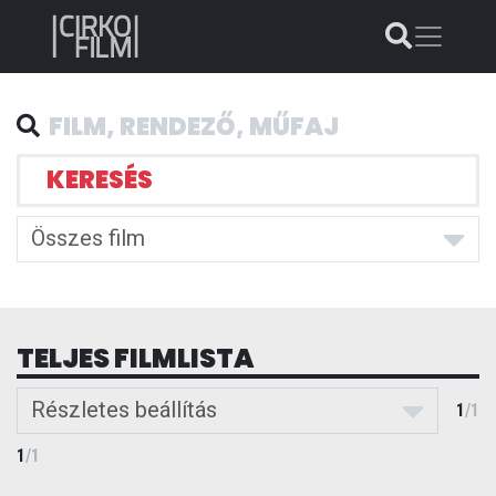
KERESÉS
Összes film
TELJES FILMLISTA
Részletes beállítás
1
/
1
1
/
1