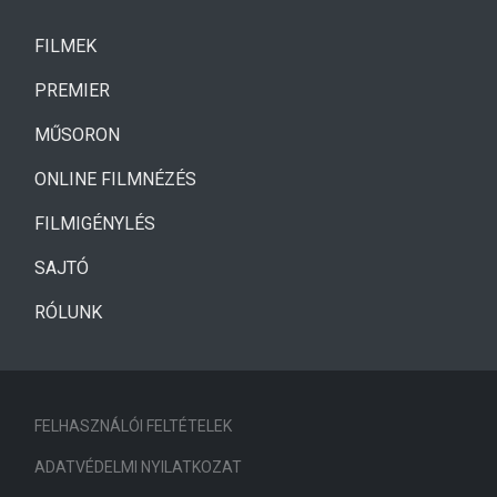
(CURRENT)
FILMEK
(CURRENT)
PREMIER
MŰSORON
ONLINE FILMNÉZÉS
FILMIGÉNYLÉS
SAJTÓ
RÓLUNK
FELHASZNÁLÓI FELTÉTELEK
ADATVÉDELMI NYILATKOZAT