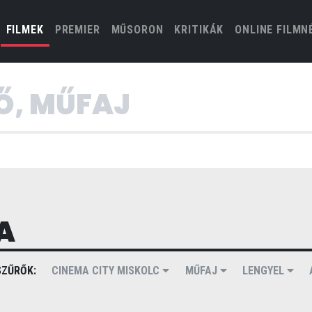
(CURRENT)
FILMEK
PREMIER
MŰSORON
KRITIKÁK
ONLINE FILMN
A
ZŰRŐK:
CINEMA CITY MISKOLC
MŰFAJ
LENGYEL