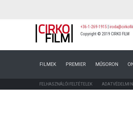
+36-1-269-1915
|
iroda@cirkofi
Copyright © 2019 CIRKO FILM
(CURRENT)
(CURRENT)
FILMEK
PREMIER
MŰSORON
O
FELHASZNÁLÓI FELTÉTELEK
ADATVÉDELMI 