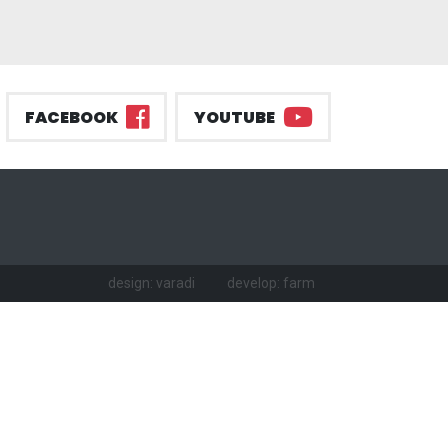
FACEBOOK
YOUTUBE
design: varadi
develop: farm