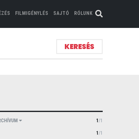
ÉZÉS
FILMIGÉNYLÉS
SAJTÓ
RÓLUNK
KERESÉS
RCHÍVUM
1
/
1
1
/
1