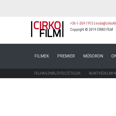
+36-1-269-1915
|
iroda@cirkofi
Copyright © 2019 CIRKO FILM
(CURRENT)
(CURRENT)
FILMEK
PREMIER
MŰSORON
O
FELHASZNÁLÓI FELTÉTELEK
ADATVÉDELMI 