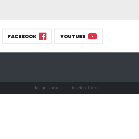
FACEBOOK
YOUTUBE
design: varadi
develop: farm