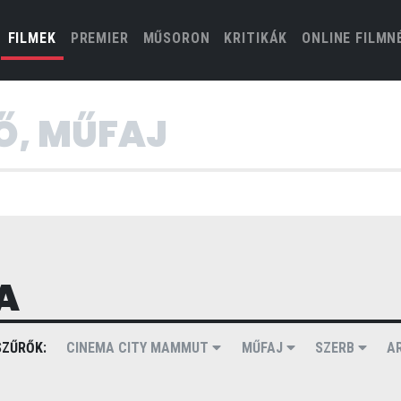
(CURRENT)
FILMEK
PREMIER
MŰSORON
KRITIKÁK
ONLINE FILMN
A
ZŰRŐK:
CINEMA CITY MAMMUT
MŰFAJ
SZERB
A