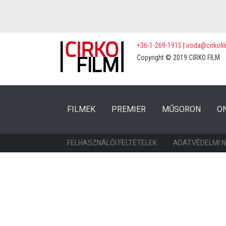
+36-1-269-1915
|
iroda@cirkofi
Copyright © 2019 CIRKO FILM
(CURRENT)
(CURRENT)
FILMEK
PREMIER
MŰSORON
O
FELHASZNÁLÓI FELTÉTELEK
ADATVÉDELMI 