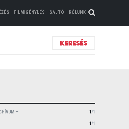
ÉZÉS
FILMIGÉNYLÉS
SAJTÓ
RÓLUNK
KERESÉS
CHÍVUM
1
/
1
1
/
1