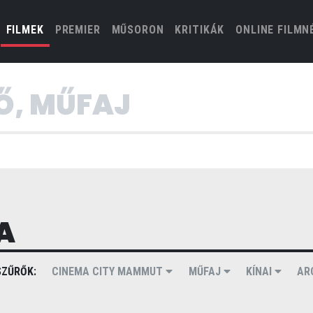
(CURRENT)
FILMEK
PREMIER
MŰSORON
KRITIKÁK
ONLINE FILMN
A
ZŰRŐK:
CINEMA CITY MAMMUT
MŰFAJ
KÍNAI
AR