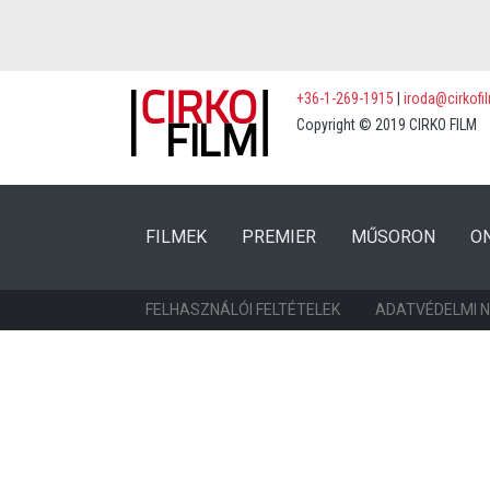
+36-1-269-1915
|
iroda@cirkofi
Copyright © 2019 CIRKO FILM
(CURRENT)
(CURRENT)
FILMEK
PREMIER
MŰSORON
O
FELHASZNÁLÓI FELTÉTELEK
ADATVÉDELMI 