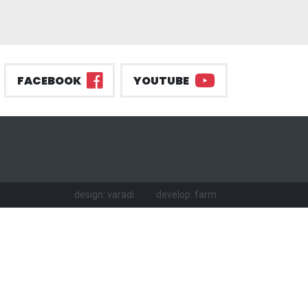
FACEBOOK
YOUTUBE
design: varadi
develop: farm