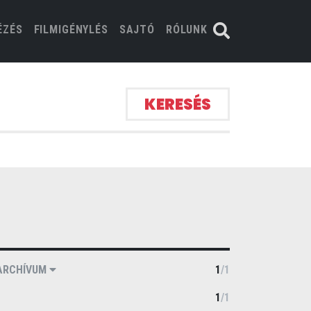
ÉZÉS
FILMIGÉNYLÉS
SAJTÓ
RÓLUNK
KERESÉS
ARCHÍVUM
1
/
1
1
/
1