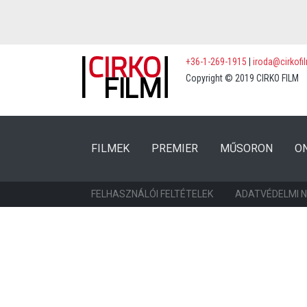
+36-1-269-1915
|
iroda@cirkofi
Copyright © 2019 CIRKO FILM
(CURRENT)
(CURRENT)
FILMEK
PREMIER
MŰSORON
O
FELHASZNÁLÓI FELTÉTELEK
ADATVÉDELMI 