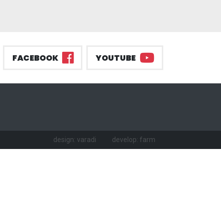
FACEBOOK
YOUTUBE
design: varadi
develop: farm