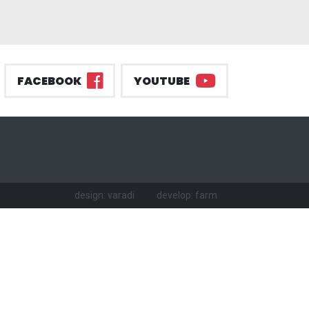
FACEBOOK
YOUTUBE
design: varadi
develop: farm