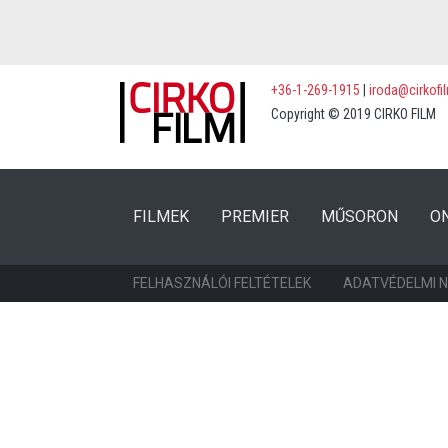
+36-1-269-1915
|
iroda@cirkofi
Copyright © 2019 CIRKO FILM
(CURRENT)
(CURRENT)
FILMEK
PREMIER
MŰSORON
O
FELHASZNÁLÓI FELTÉTELEK
ADATVÉDELMI 