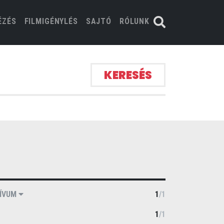
ÉZÉS
FILMIGÉNYLÉS
SAJTÓ
RÓLUNK
KERESÉS
ÍVUM
1
/
1
1
/
1