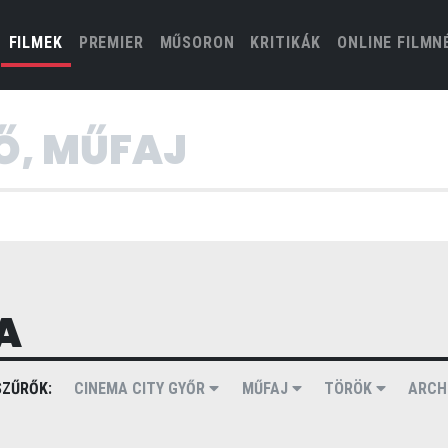
(CURRENT)
FILMEK
PREMIER
MŰSORON
KRITIKÁK
ONLINE FILMN
A
ZŰRŐK:
CINEMA CITY GYŐR
MŰFAJ
TÖRÖK
ARCH