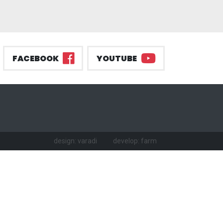
FACEBOOK
YOUTUBE
design: varadi
develop: farm