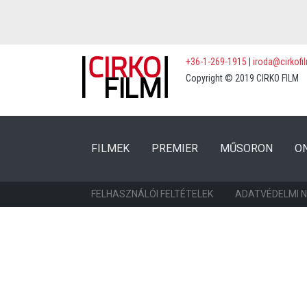
+36-1-269-1915
|
iroda@cirkofi
Copyright © 2019 CIRKO FILM
(CURRENT)
(CURRENT)
FILMEK
PREMIER
MŰSORON
O
FELHASZNÁLÓI FELTÉTELEK
ADATVÉDELMI 