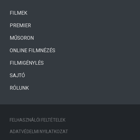
(CURRENT)
FILMEK
(CURRENT)
PREMIER
MŰSORON
ONLINE FILMNÉZÉS
FILMIGÉNYLÉS
SAJTÓ
RÓLUNK
FELHASZNÁLÓI FELTÉTELEK
ADATVÉDELMI NYILATKOZAT