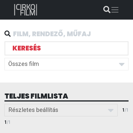
KERESÉS
Összes film
TELJES FILMLISTA
Részletes beállítás
1
/
1
1
/
1