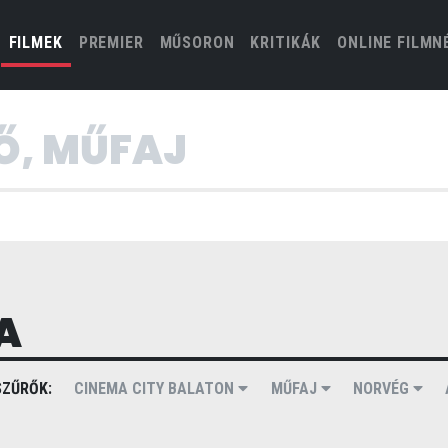
(CURRENT)
FILMEK
PREMIER
MŰSORON
KRITIKÁK
ONLINE FILMN
A
ZŰRŐK:
CINEMA CITY BALATON
MŰFAJ
NORVÉG