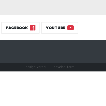
FACEBOOK
YOUTUBE
design: varadi
develop: farm