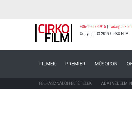
+36-1-269-1915
|
iroda@cirkofi
Copyright © 2019 CIRKO FILM
(CURRENT)
(CURRENT)
FILMEK
PREMIER
MŰSORON
O
FELHASZNÁLÓI FELTÉTELEK
ADATVÉDELMI 