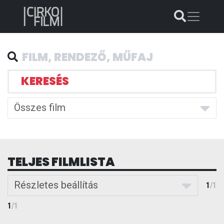
KERESÉS
Összes film
TELJES FILMLISTA
Részletes beállítás
1
/
1
1
/
1