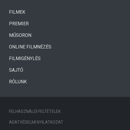
(CURRENT)
FILMEK
(CURRENT)
PREMIER
MŰSORON
ONLINE FILMNÉZÉS
FILMIGÉNYLÉS
SAJTÓ
RÓLUNK
FELHASZNÁLÓI FELTÉTELEK
ADATVÉDELMI NYILATKOZAT