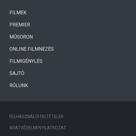
(CURRENT)
FILMEK
(CURRENT)
PREMIER
MŰSORON
ONLINE FILMNÉZÉS
FILMIGÉNYLÉS
SAJTÓ
RÓLUNK
FELHASZNÁLÓI FELTÉTELEK
ADATVÉDELMI NYILATKOZAT