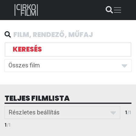
KERESÉS
Összes film
TELJES FILMLISTA
Részletes beállítás
1
/
1
1
/
1