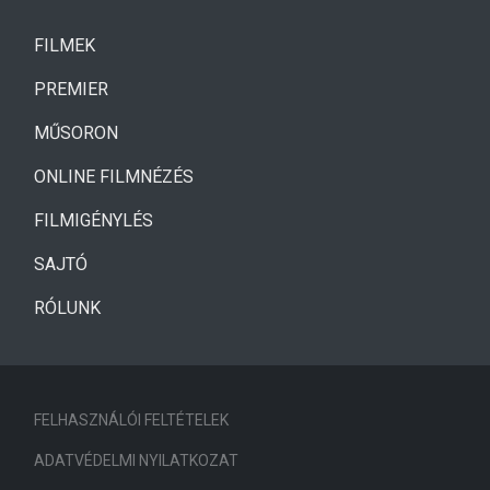
(CURRENT)
FILMEK
(CURRENT)
PREMIER
MŰSORON
ONLINE FILMNÉZÉS
FILMIGÉNYLÉS
SAJTÓ
RÓLUNK
FELHASZNÁLÓI FELTÉTELEK
ADATVÉDELMI NYILATKOZAT