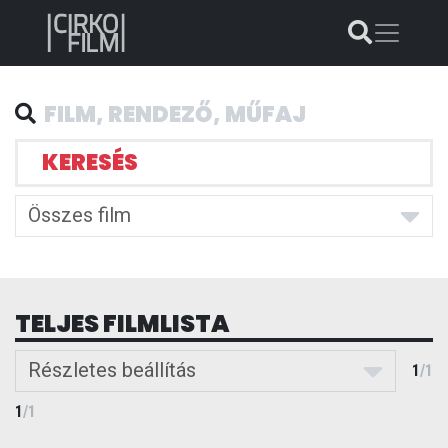
KERESÉS
Összes film
TELJES FILMLISTA
Részletes beállítás
1
/
1
1
/
1