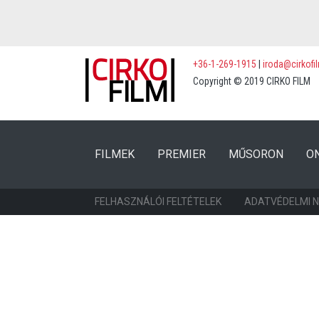
+36-1-269-1915
|
iroda@cirkofi
Copyright © 2019 CIRKO FILM
(CURRENT)
(CURRENT)
FILMEK
PREMIER
MŰSORON
O
FELHASZNÁLÓI FELTÉTELEK
ADATVÉDELMI 