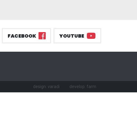
FACEBOOK
YOUTUBE
design: varadi
develop: farm