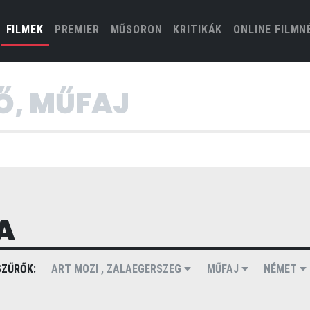
(CURRENT)
FILMEK
PREMIER
MŰSORON
KRITIKÁK
ONLINE FILMN
A
ZŰRŐK:
ART MOZI , ZALAEGERSZEG
MŰFAJ
NÉMET