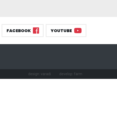
FACEBOOK
YOUTUBE
design: varadi
develop: farm