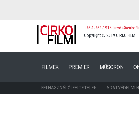
+36-1-269-1915
|
iroda@cirkofi
Copyright © 2019 CIRKO FILM
(CURRENT)
(CURRENT)
FILMEK
PREMIER
MŰSORON
O
FELHASZNÁLÓI FELTÉTELEK
ADATVÉDELMI 