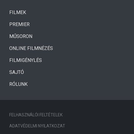
(CURRENT)
FILMEK
(CURRENT)
PREMIER
MŰSORON
ONLINE FILMNÉZÉS
FILMIGÉNYLÉS
SAJTÓ
RÓLUNK
FELHASZNÁLÓI FELTÉTELEK
ADATVÉDELMI NYILATKOZAT