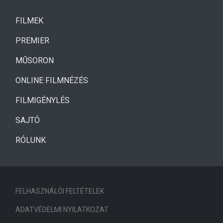
(CURRENT)
FILMEK
(CURRENT)
PREMIER
MŰSORON
ONLINE FILMNÉZÉS
FILMIGÉNYLÉS
SAJTÓ
RÓLUNK
FELHASZNÁLÓI FELTÉTELEK
ADATVÉDELMI NYILATKOZAT