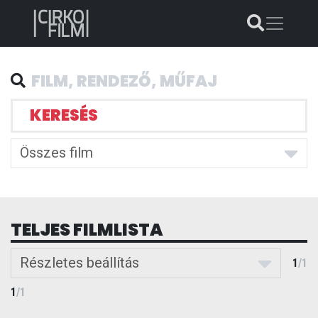
KERESÉS
Összes film
TELJES FILMLISTA
Részletes beállítás
1
/
1
1
/
1