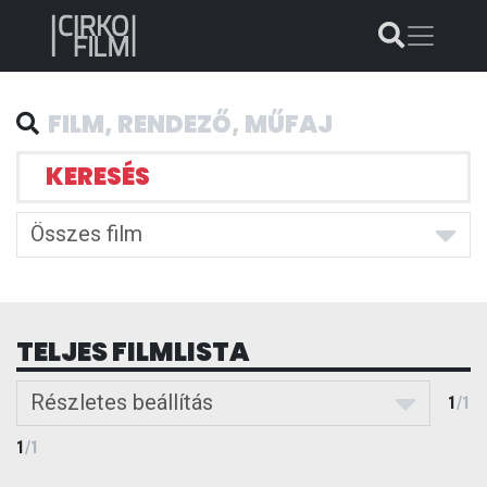
KERESÉS
Összes film
TELJES FILMLISTA
Részletes beállítás
1
/
1
1
/
1