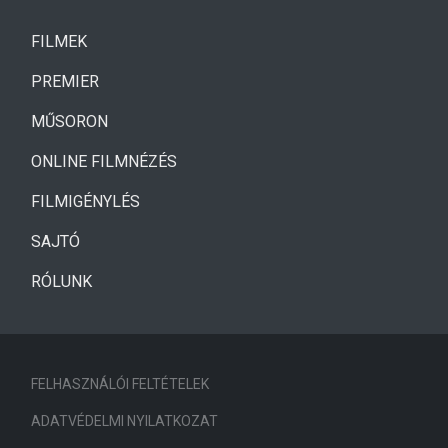
(CURRENT)
FILMEK
(CURRENT)
PREMIER
MŰSORON
ONLINE FILMNÉZÉS
FILMIGÉNYLÉS
SAJTÓ
RÓLUNK
FELHASZNÁLÓI FELTÉTELEK
ADATVÉDELMI NYILATKOZAT