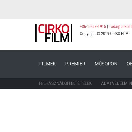
+36-1-269-1915
|
iroda@cirkofi
Copyright © 2019 CIRKO FILM
(CURRENT)
(CURRENT)
FILMEK
PREMIER
MŰSORON
O
FELHASZNÁLÓI FELTÉTELEK
ADATVÉDELMI 