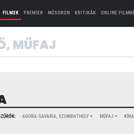
(CURRENT)
FILMEK
PREMIER
MŰSORON
KRITIKÁK
ONLINE FILMN
A
ZŰRŐK:
AGORA-SAVARIA, SZOMBATHELY
MŰFAJ
KÍNA