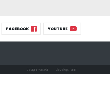
FACEBOOK
YOUTUBE
design: varadi
develop: farm