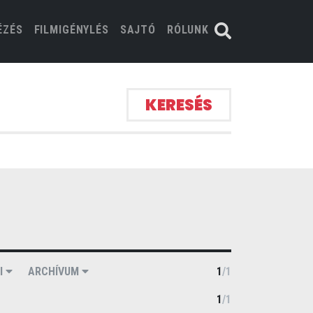
ÉZÉS
FILMIGÉNYLÉS
SAJTÓ
RÓLUNK
KERESÉS
I
ARCHÍVUM
1
/
1
1
/
1