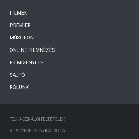
(CURRENT)
FILMEK
(CURRENT)
PREMIER
MŰSORON
ONLINE FILMNÉZÉS
FILMIGÉNYLÉS
SAJTÓ
RÓLUNK
FELHASZNÁLÓI FELTÉTELEK
ADATVÉDELMI NYILATKOZAT