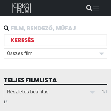
KERESÉS
Összes film
TELJES FILMLISTA
Részletes beállítás
1
/
1
1
/
1