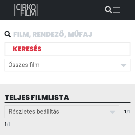
KERESÉS
Összes film
TELJES FILMLISTA
Részletes beállítás
1
/
1
1
/
1