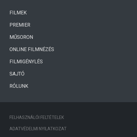
(CURRENT)
FILMEK
(CURRENT)
PREMIER
MŰSORON
ONLINE FILMNÉZÉS
FILMIGÉNYLÉS
SAJTÓ
RÓLUNK
FELHASZNÁLÓI FELTÉTELEK
ADATVÉDELMI NYILATKOZAT