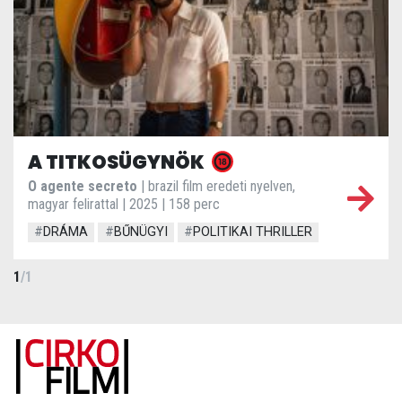
A TITKOSÜGYNÖK
O agente secreto
| brazil film eredeti nyelven,
magyar felirattal | 2025 | 158 perc
#
DRÁMA
#
BŰNÜGYI
#
POLITIKAI THRILLER
1
/
1