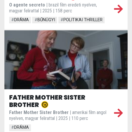
O agente secreto
| brazil film eredeti nyelven,
magyar felirattal | 2025 | 158 perc
#
DRÁMA
#
BŰNÜGYI
#
POLITIKAI THRILLER
FATHER MOTHER SISTER
BROTHER
Father Mother Sister Brother
| amerikai film angol
nyelven, magyar felirattal | 2025 | 110 perc
#
DRÁMA