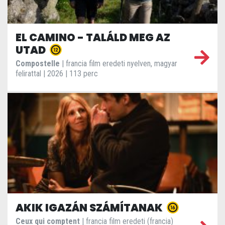
EL CAMINO - TALÁLD MEG AZ
UTAD
Compostelle
| francia film eredeti nyelven, magyar
felirattal | 2026 | 113 perc
AKIK IGAZÁN SZÁMÍTANAK
Ceux qui comptent
| francia film eredeti (francia)