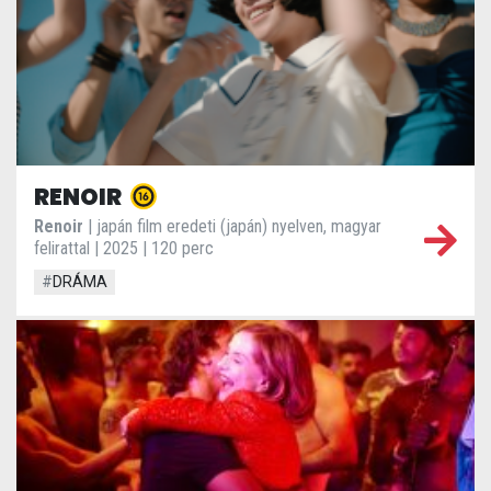
RENOIR
Renoir
| japán film eredeti (japán) nyelven, magyar
felirattal | 2025 | 120 perc
#
DRÁMA