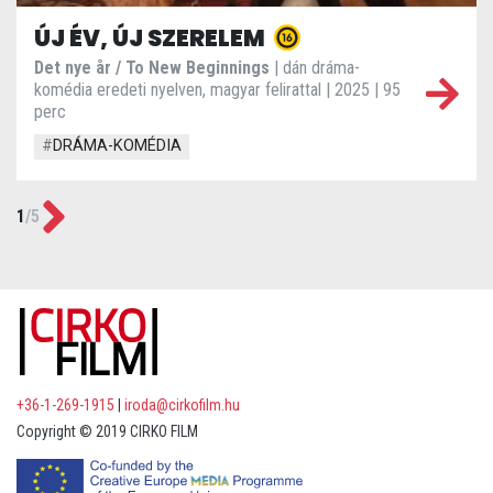
ÚJ ÉV, ÚJ SZERELEM
Det nye år / To New Beginnings
| dán dráma-
komédia eredeti nyelven, magyar felirattal | 2025 | 95
perc
#
DRÁMA-KOMÉDIA
Next
1
/
5
+36-1-269-1915
|
iroda@cirkofilm.hu
Copyright © 2019 CIRKO FILM