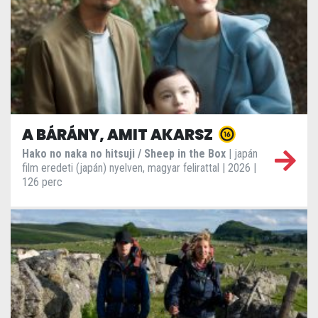
A BÁRÁNY, AMIT AKARSZ
Hako no naka no hitsuji / Sheep in the Box
| japán
film eredeti (japán) nyelven, magyar felirattal | 2026 |
126 perc