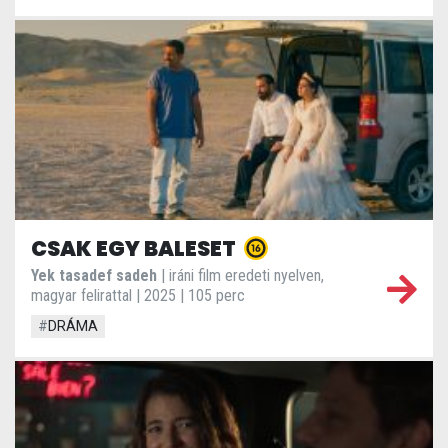
CSAK EGY BALESET
Yek tasadef sadeh
| iráni film eredeti nyelven,
magyar felirattal | 2025 | 105 perc
#
DRÁMA