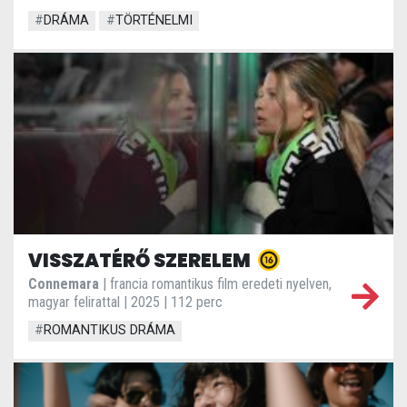
#
DRÁMA
#
TÖRTÉNELMI
VISSZATÉRŐ SZERELEM
Connemara
| francia romantikus film eredeti nyelven,
magyar felirattal | 2025 | 112 perc
#
ROMANTIKUS DRÁMA