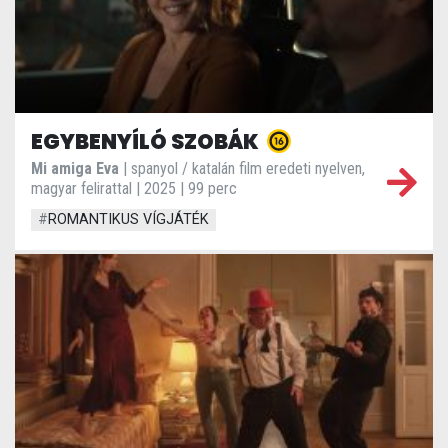
EGYBENYÍLÓ SZOBÁK
Mi amiga Eva
| spanyol / katalán film eredeti nyelven,
magyar felirattal | 2025 | 99 perc
#
ROMANTIKUS VÍGJÁTÉK