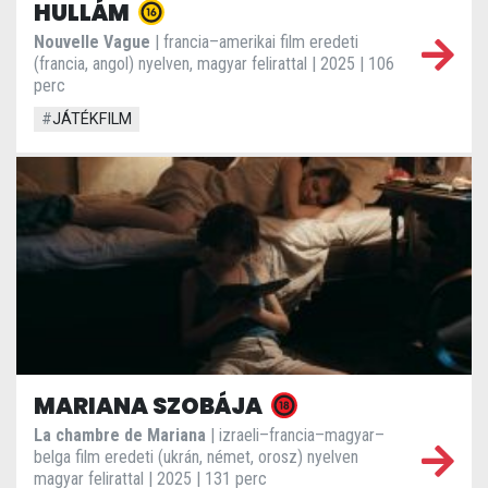
HULLÁM
Nouvelle Vague
| francia–amerikai film eredeti
(francia, angol) nyelven, magyar felirattal | 2025 | 106
perc
#
JÁTÉKFILM
MARIANA SZOBÁJA
La chambre de Mariana
| izraeli–francia–magyar–
belga film eredeti (ukrán, német, orosz) nyelven
magyar felirattal | 2025 | 131 perc