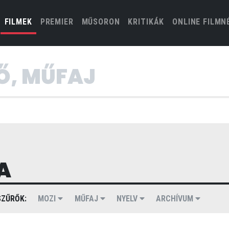
(CURRENT)
FILMEK
PREMIER
MŰSORON
KRITIKÁK
ONLINE FILMN
A
ZŰRŐK:
MOZI
MŰFAJ
NYELV
ARCHÍVUM