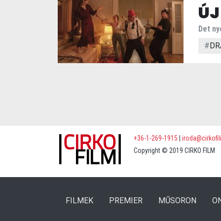
ÚJ
Det ny
#
DR
+36-1-269-1915
|
iroda@cirkofi
Copyright © 2019 CIRKO FILM
(CURRENT)
(CURRENT)
FILMEK
PREMIER
MŰSORON
O