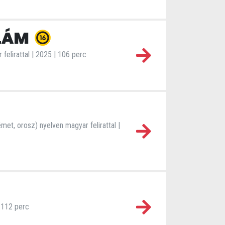
LLÁM
 felirattal | 2025 | 106 perc
met, orosz) nyelven magyar felirattal |
| 112 perc