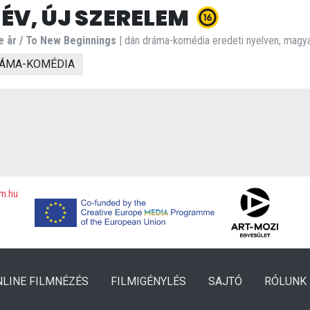
 ÉV, ÚJ SZERELEM
e år / To New Beginnings
| dán dráma-komédia eredeti nyelven, magyar 
ÁMA-KOMÉDIA
lm.hu
NLINE FILMNÉZÉS
FILMIGÉNYLÉS
SAJTÓ
RÓLUNK