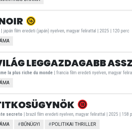
NOIR
| japán film eredeti (japán) nyelven, magyar felirattal | 2025 | 120 perc
ÁMA
VILÁG LEGGAZDAGABB AS
me la plus riche du monde
| francia film eredeti nyelven, magyar felir
ÁMA
TITKOSÜGYNÖK
te secreto
| brazil film eredeti nyelven, magyar felirattal | 2025 | 158 
ÁMA
#
BŰNÜGYI
#
POLITIKAI THRILLER