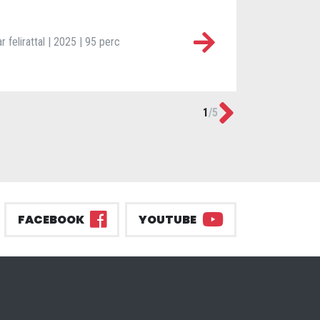
felirattal | 2025 | 95 perc
Next
1
/
5
FACEBOOK
YOUTUBE