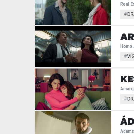
Real E
#
DR
AR
Homo 
#
VÍ
KE
Amarg
#
DR
ÁD
Adams