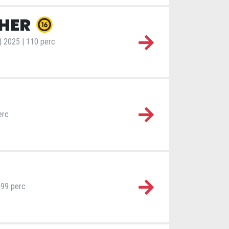
THER
 | 2025 | 110 perc
erc
| 99 perc