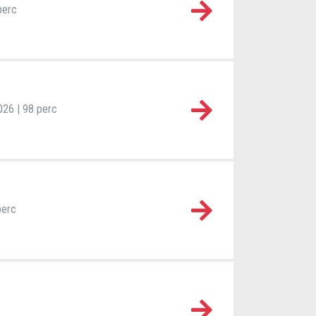
 perc
2026 | 98 perc
perc