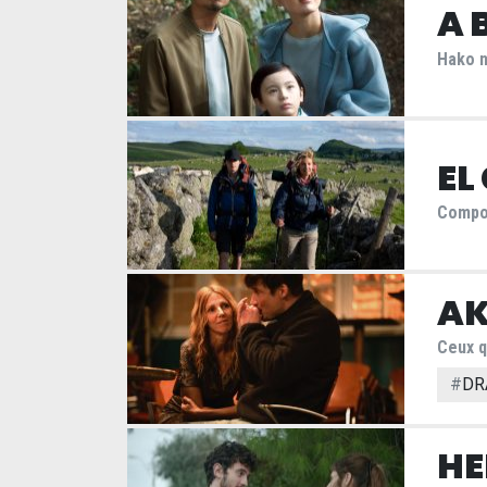
A 
Hako n
EL
Compo
AK
Ceux q
#
DR
HE