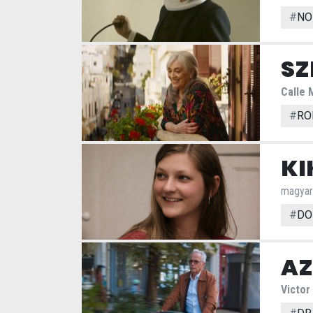
#
NO
SZ
Calle 
#
RO
KI
magyar
#
DO
AZ
Victor