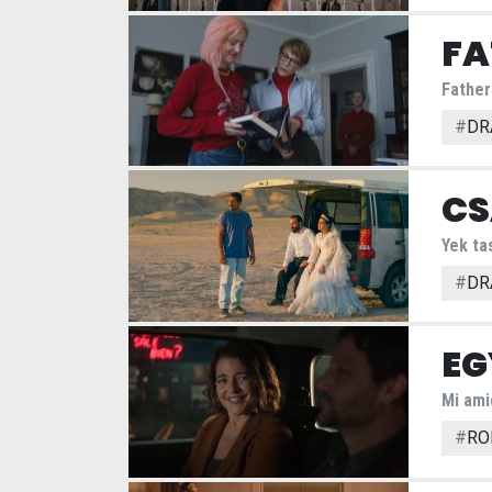
FA
Father
#
DR
CS
Yek ta
#
DR
EG
Mi ami
#
RO