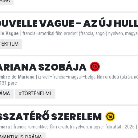
ÁMA
UVELLE VAGUE - AZ ÚJ HU
le Vague
| francia–amerikai film eredeti (francia, angol) nyelven, magyar
TÉKFILM
RIANA SZOBÁJA
mbre de Mariana
| izraeli–francia–magyar–belga film eredeti (ukrán, né
 131 perc
ÁMA
#
TÖRTÉNELMI
SSZATÉRŐ SZERELEM
mara
| francia romantikus film eredeti nyelven, magyar felirattal | 2025 
MANTIKUS DRÁMA