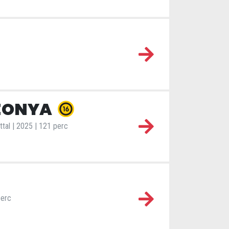
SZONYA
attal | 2025 | 121 perc
perc