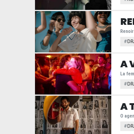
RE
Renoir
#
DR
A 
La fem
#
DR
A 
O agen
#
DR