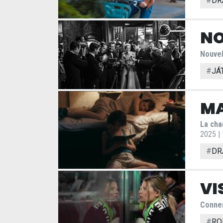
#
DR
NO
Nouvel
#
JÁ
MA
La cha
2025 |
#
DR
VI
Conne
#
RO