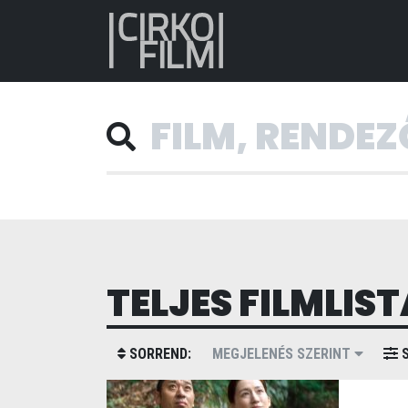
TELJES FILMLIST
SORREND:
MEGJELENÉS SZERINT
S