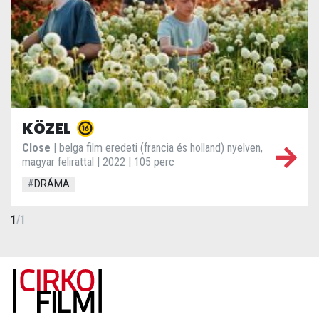
KÖZEL
Close
| belga film eredeti (francia és holland) nyelven,
magyar felirattal | 2022 | 105 perc
#
DRÁMA
1
/
1