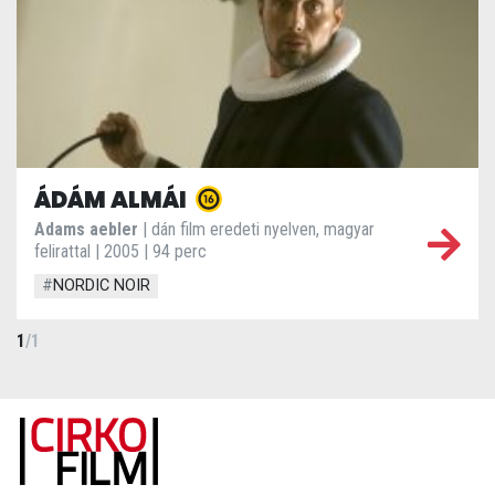
ÁDÁM ALMÁI
Adams aebler
| dán film eredeti nyelven, magyar
felirattal | 2005 | 94 perc
#
NORDIC NOIR
1
/
1