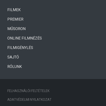
(CURRENT)
FILMEK
(CURRENT)
PREMIER
MŰSORON
ONLINE FILMNÉZÉS
FILMIGÉNYLÉS
SAJTÓ
RÓLUNK
FELHASZNÁLÓI FELTÉTELEK
ADATVÉDELMI NYILATKOZAT