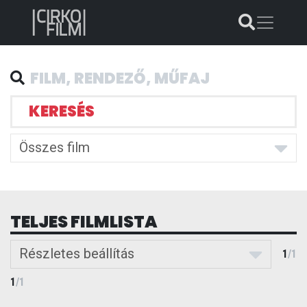
KERESÉS
Összes film
TELJES FILMLISTA
Részletes beállítás
1
/
1
1
/
1