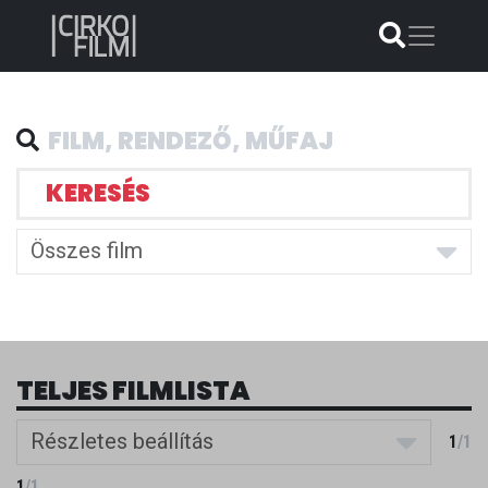
KERESÉS
Összes film
TELJES FILMLISTA
Részletes beállítás
1
/
1
1
/
1