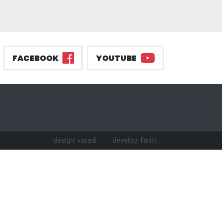
FACEBOOK
YOUTUBE
design: varadi
develop: farm