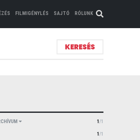
ÉZÉS
FILMIGÉNYLÉS
SAJTÓ
RÓLUNK
KERESÉS
RCHÍVUM
1
/
1
1
/
1