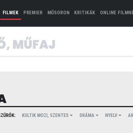
(CURRENT)
FILMEK
PREMIER
MŰSORON
KRITIKÁK
ONLINE FILMN
A
ZŰRŐK:
KULTIK MOZI, SZENTES
DRÁMA
NYELV
A