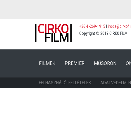
+36-1-269-1915
|
iroda@cirkofi
Copyright © 2019 CIRKO FILM
(CURRENT)
(CURRENT)
FILMEK
PREMIER
MŰSORON
O
FELHASZNÁLÓI FELTÉTELEK
ADATVÉDELMI 