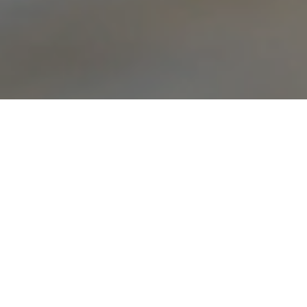
A FILMRŐL
navigáció
RENOIR
Renoir
| japán film eredeti (japán) nyelven, magyar
felirattal | 2025 | 120 perc
A cannes-i filmfesztivál versenyprogramjában
mutatkozott be!