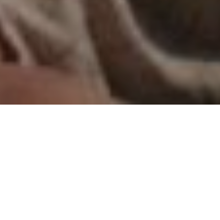
A FILMRŐL
navigáció
MARIANA SZOBÁJA
La chambre de Mariana
| izraeli–francia–magyar–
belga film eredeti (ukrán, német, orosz) nyelven magyar
felirattal | 2025 | 131 perc