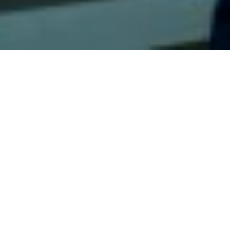
A FILMRŐL
NÉZD MEG OTTHON
navigáció
INTENZÍV TALÁLKOZÁSOK
La fracture
| francia film francia nyelven | 2021 | 98
perc
A szakítófélben lévő párizsi nőt, Raphaëlle-t baleset
éri: elesik az utcán, és eltörik a könyöke. A sürgősségi