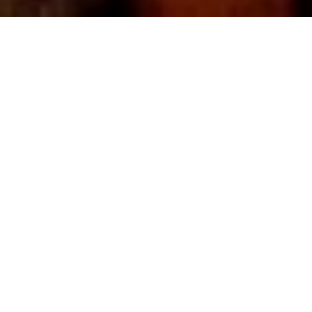
A FILMRŐL
NÉZD MEG OTTHON
navigáció
BERGMAN SZIGETE
Bergman Island
| francia film eredeti (angol, svéd)
nyelven, magyar felirattal | 2021 | 112 perc
A cannes-i filmfesztivál versenyprogramjában
mutatkozott be.
A német–angol házaspár, Chris és Tony a svédországi
Fårö szigetére érkezik, hogy heteken keresztül Ingmar
Bergman egykori otthonában alkossanak. Mindketten