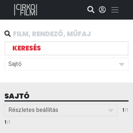
KERESÉS
Sajtó
SAJTÓ
Részletes beállítás
1
/
1
1
/
1