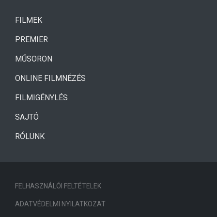
(CURRENT)
FILMEK
(CURRENT)
PREMIER
MŰSORON
ONLINE FILMNÉZÉS
FILMIGÉNYLÉS
SAJTÓ
RÓLUNK
FELHASZNÁLÓI FELTÉTELEK
ADATVÉDELMI NYILATKOZAT